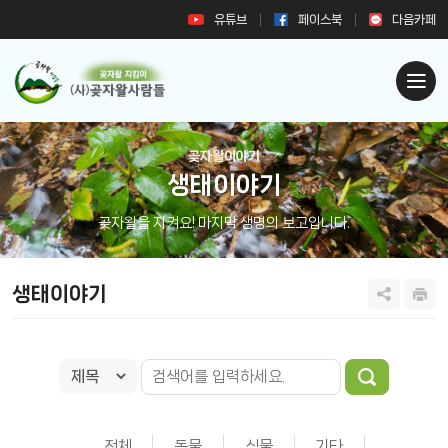
유튜브
페이스북
다음카페
곶자왈이야기
생태이야기
곶자왈을 지켜요! 마지막 생명의 보고입니다.
생태이야기
전체
동물
식물
기타