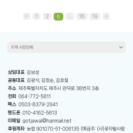
‹
1
2
...
18
19
›
6
상임대표
김보성
|
공동대표
김광식, 김정순, 김효철
|
주소
제주특별자치도 제주시 관덕로 38번지 3층
|
전화
064-772-5611
|
팩스
0503-8379-2941
|
핸드폰
010-4162-5613
|
이메일
gotjawal@hanmail.net
|
후원계좌
농협 901070-51-006135 (예금주: (사)곶자왈사람