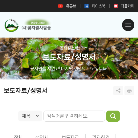
유튜브
페이스북
다음카페
곶자왈소식
보도자료/성명서
곶자왈을 지켜요! 마지막 생명의 보고입니다.
보도자료/성명서
전체
성명서
보도자료
기자회견