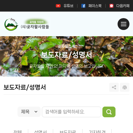
유튜브
페이스북
다음카페
곶자왈소식
보도자료/성명서
곶자왈을 지켜요! 마지막 생명의 보고입니다.
보도자료/성명서
전체
성명서
보도자료
기자회견