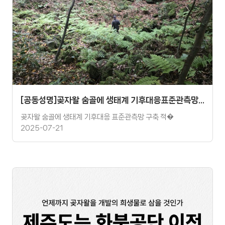
[공동성명]곶자왈 숨골에 생태계 기후대응표준관측망 구축 적절치 않다! 사업 예정지 재선정 촉구 성명
곶자왈 숨골에 생태계 기후대응 표준관측망 구축 적�
2025-07-21