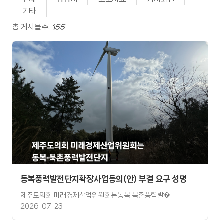
기타
총 게시물수:
155
동복풍력발전단지확장사업동의(안) 부결 요구 성명
제주도의회 미래경제산업위원회는동복·북촌풍력발�
2026-07-23