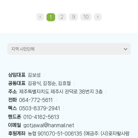
‹
2
9
10
›
1
상임대표
김보성
|
공동대표
김광식, 김정순, 김효철
|
주소
제주특별자치도 제주시 관덕로 38번지 3층
|
전화
064-772-5611
|
팩스
0503-8379-2941
|
핸드폰
010-4162-5613
|
이메일
gotjawal@hanmail.net
|
후원계좌
농협 901070-51-006135 (예금주: (사)곶자왈사람