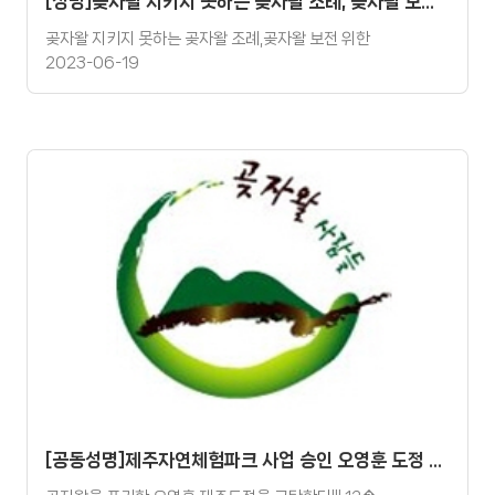
[성명]곶자왈 지키지 못하는 곶자왈 조례, 곶자왈 보전 위한 조례 되도록 바로 잡아라!!!
곶자왈 지키지 못하는 곶자왈 조례,곶자왈 보전 위한
2023-06-19
[공동성명]제주자연체험파크 사업 승인 오영훈 도정 규탄 성명