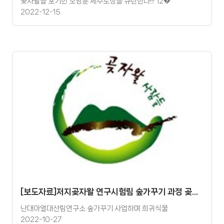
곶자왈을 포기한 오영훈 제주도정을 규탄한다!!! 12�
2022-12-15
[보도자료]저지곶자왈 연구시험림 숲가꾸기 과정 곶자왈 훼손에 대한 보도자료
난대아열대산림연구소 숲가꾸기 사업하며 희귀식물
2022-10-27