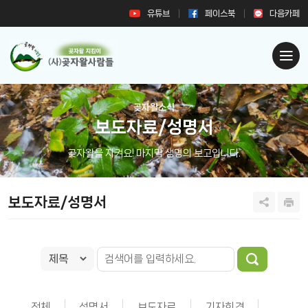
유튜브
페이스북
다음카페
곶자왈소식
보도자료/성명서
곶자왈을 지켜요! 마지막 생명의 보고입니다.
보도자료/성명서
전체
성명서
보도자료
기자회견