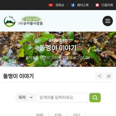
유튜브
페이스북
다음카페
곶자왈이야기
돌멩이 이야기
곶자왈을 지켜요! 마지막 생명의 보고입니다.
돌멩이 이야기
전체
지질
기타