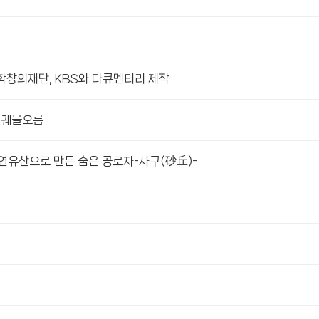
과학창의재단, KBS와 다큐멘터리 제작
 궤물오름
자연유산으로 만든 숨은 공로자-사구(砂丘)-