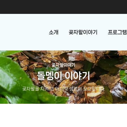
소개
곶자왈이야기
프로그램
곶자왈이야기
돌멩이 이야기
곶자왈을 지켜요! 마지막 생명의 보고입니다.