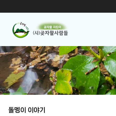
돌멩이 이야기