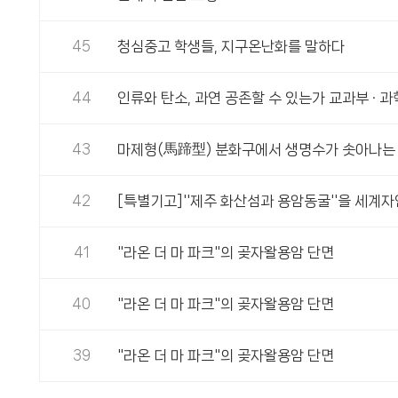
45
청심중고 학생들, 지구온난화를 말하다
44
인류와 탄소, 과연 공존할 수 있는가 교과부 · 
43
마제형(馬蹄型) 분화구에서 생명수가 솟아나는
42
[특별기고]''제주 화산섬과 용암동굴''을 세계
41
"라온 더 마 파크"의 곶자왈용암 단면
40
"라온 더 마 파크"의 곶자왈용암 단면
39
"라온 더 마 파크"의 곶자왈용암 단면