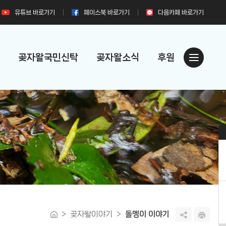
유튜브
바로가기
페이스북
바로가기
다음카페
바로가기
곶자왈국민신탁
곶자왈소식
후원
곶자왈이야기
돌멩이 이야기