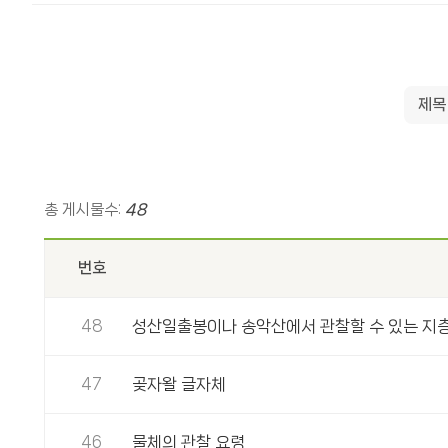
총 게시물수:
48
번호
48
성산일출봉이나 송악산에서 관찰할 수 있는 지층구
47
곶자왈 글자체
46
물체의 관찰 요령