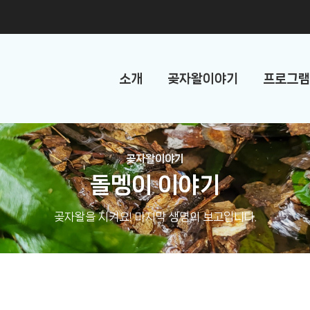
소개
곶자왈이야기
프로그램
곶자왈이야기
돌멩이 이야기
곶자왈을 지켜요! 마지막 생명의 보고입니다.