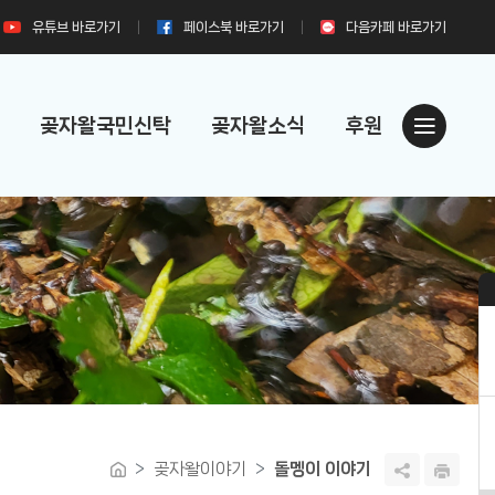
유튜브
바로가기
페이스북
바로가기
다음카페
바로가기
곶자왈국민신탁
곶자왈소식
후원
곶자왈이야기
돌멩이 이야기