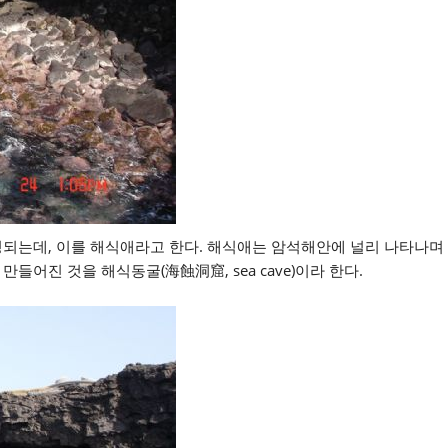
성되는데, 이를 해식애라고 한다. 해식애는 암석해안에 널리 나타나며
어진 것을 해식동굴(海蝕洞窟, sea cave)이라 한다.