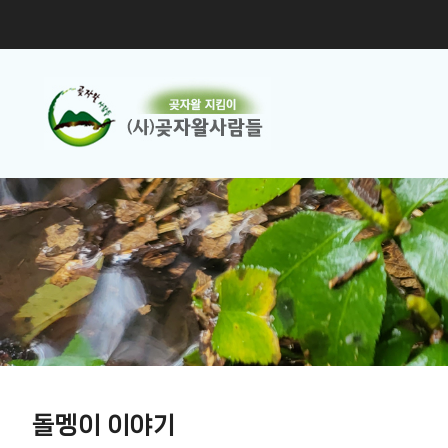
돌멩이 이야기