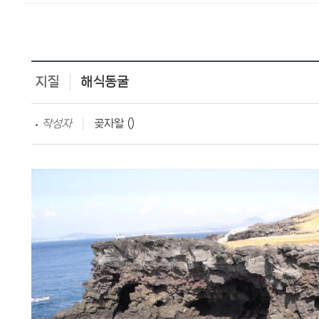
지질
해식동굴
작성자
곶자왈 ()