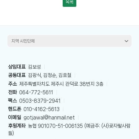
목록
상임대표
김보성
|
공동대표
김광식, 김정순, 김효철
|
주소
제주특별자치도 제주시 관덕로 38번지 3층
|
전화
064-772-5611
|
팩스
0503-8379-2941
|
핸드폰
010-4162-5613
|
이메일
gotjawal@hanmail.net
|
후원계좌
농협 901070-51-006135 (예금주: (사)곶자왈사람
들)