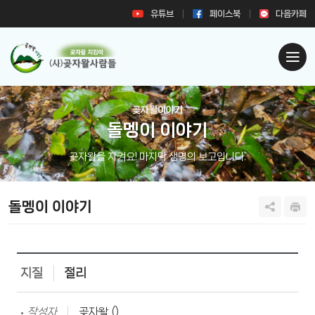
유튜브
페이스북
다음카페
곶자왈이야기
돌멩이 이야기
곶자왈을 지켜요! 마지막 생명의 보고입니다.
돌멩이 이야기
지질
절리
작성자
곶자왈 ()