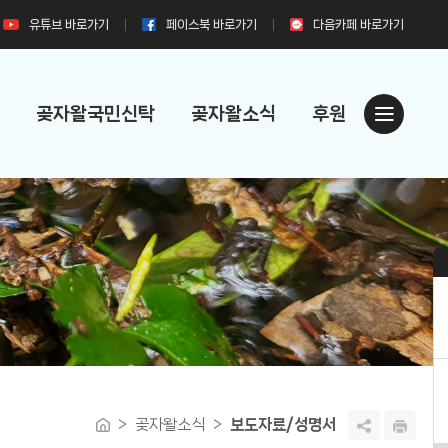
유튜브
바로가기
페이스북
바로가기
다음카페
바로가기
곶자왈국민신탁
곶자왈소식
후원
곶자왈소식
보도자료/성명서