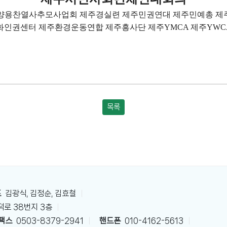
양용찬열사추모사업회 제주경실련 제주민권연대 제주민예총 제
화인권센터 제주환경운동연합 제주흥사단 제주
제주
YMCA
YWC
목록
표
김광식, 김정순, 김효철
|
로 38번지 3층
|
팩스
0503-8379-2941
|
핸드폰
010-4162-5613
|