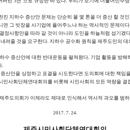
어버린
년
으로 규정한 바 있다
우리가 보기에 더불어민주당
3
’
.
한진 지하수 증산안 문제는 단순히 물 몇 톤을 더 증산 할 
니면 그 빗장을 사기업에 풀어주느냐 하는 역사적인 문제이다
 결정사항만을 따라 갈 것이 아니라 도민을 하늘처럼 섬기겠다
 내려줄 것을 요구한다
지하수 공수화 원칙을 제주도민의 대
.
하수 증산안에 대한 반대운동을 펼쳐왔다
기업 활동을 방해
.
다
.
 증산안을 상정하고 표결을 시도한다면 도의회에 대한 책임을
주시민사회단체연대회의를 비롯해 시민사회의 모든 역량을 결집
 제주도의회가 이제라도 제대로 인식해서 역사적 과오를 범
2017. 7. 24.
제주시민사회단체연대회의