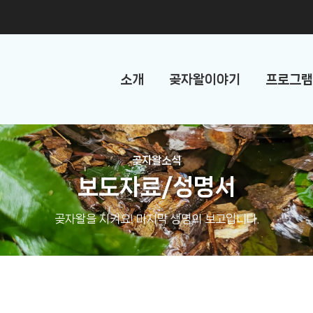
소개
곶자왈이야기
프로그램
곶자왈소식
보도자료/성명서
곶자왈을 지켜요! 마지막 생명의 보고입니다.