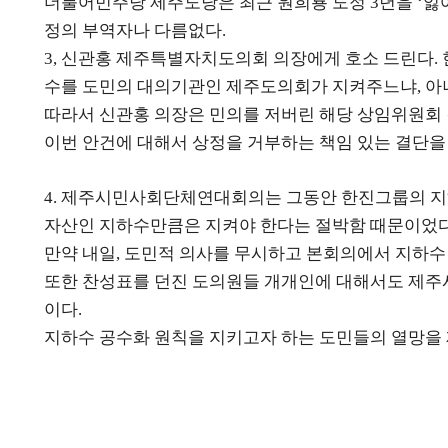
더불어민주당 제주도당은 최근 원희룡 도정
년을
잃
3
‘
정의 부역자나 다름없다
.
신관홍 제주특별자치도의회 의장에게 호소 드린다
3,
.
수를 도민의 대의기관인 제주도의회가 지켜주느냐
아
,
따라서 신관홍 의장은 민의를 저버린 해당 상임위원회
이번 안건에 대해서 상정을 거부하는 책임 있는 결단을
제주시민사회단체연대회의는 그동안 한진그룹의 지
4.
자산인 지하수만큼은 지켜야 한다는 절박함 때문이었
만약 내일
도민적 의사를 무시하고 본회의에서 지하수
,
또한 찬성표를 던진 도의원들 개개인에 대해서도 제
이다
.
지하수 공수화 원칙을 지키고자 하는 도민들의 열망을