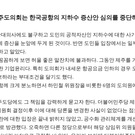
주도의회는 한국공항의 지하수 증산안 심의를 중단
대의사에도 불구하고 도민의 공적자산인 지하수에 대한 사
에 증산을 눈앞에 두게 된 것이다
반면 도민들 입장에서는 일
.
하고 말았다
.
꼼꼼하게 보면 허울 좋은 말잔치에 불과하다
그동안 제주를 
.
한 기업윤리다
특히 도의회가 내세운 항공요금 인하의 경우 
.
보하라는 부대조건을 달기도 했다
.
함께 크게 분노하면서 하민철 위원장을 비롯한
명의 도의원
6
주도당에도 그 책임을 강력하게 묻고자 한다
더불어민주당 제
.
위원회 결정이후 이에 대해 당론을 변경한 사실이 없었다는 
란에 대한 입장은 끝내 밝히지 않았고
공수화 관리체계를 개
,
도로 방관했다
오죽하면 다른 정당으로부터 해당 상임위 의원
.