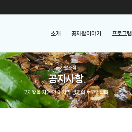
소개
곶자왈이야기
프로그램
곶자왈소식
공지사항
곶자왈을 지켜요! 마지막 생명의 보고입니다.