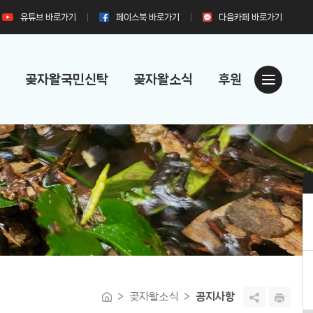
유튜브
바로가기
페이스북
바로가기
다음카페
바로가기
곶자왈국민신탁
곶자왈소식
후원
곶자왈소식
공지사항