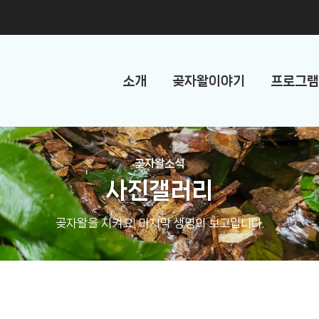
소개
곶자왈이야기
프로그램
곶자왈소식
사진갤러리
곶자왈을 지켜요! 마지막 생명의 보고입니다.