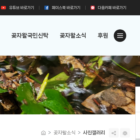
유튜브
바로가기
페이스북
바로가기
다음카페
바로가기
곶자왈국민신탁
곶자왈소식
후원
곶자왈소식
사진갤러리