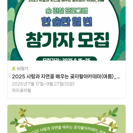
비정기
2025 사람과 자연을 배우는 곶자왈아카데미(여름)_ 숲 관찰 프로그램 '한 숲만 열 번'
2025년 7월 17일~9월 27일(12강)
저지곶자왈