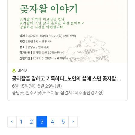
비정기
곶자왈을 말하고 기록하다_노인의 삶에 스민 곶자왈 이야기
6월 15일(일), 6월 29일(일)
송당곶, 한수기곶(버스이동, 집결지 : 제주종합경기장)
‹
1
2
3
4
5
›