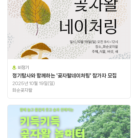
비정기
정기탐사와 함께하는 '곶자왈네이처링' 참가자 모집
2025년 10월 19일(일)
화순곶자왈