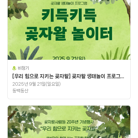
비정기
[우리 힘으로 지키는 곶자왈] 곶자왈 생태놀이 프로그램 "키득키득 곶자왈 놀이터"
2025년 9월 21일(일요일)
동백동산