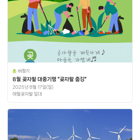
비정기
8월 곶자왈 대중기행 "곶자왈 줍깅"
2025년 8월 17일(일)
애월곶자왈 일대