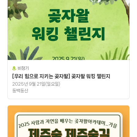
비정기
[우리 힘으로 지키는 곶자왈] 곶자왈 워킹 챌린지
2025년 9월 21일(일요일)
동백동산