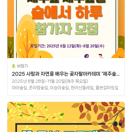
비정기
2025 사람과 자연을 배우는 곶자왈아카데미 '제주숲 제주숲길 - 숲에서 하루'
2025년 8월 28일~11월 20일(매주 목요일)
아라숲길, 존자암숲길, 이승이숲길, 한라산둘레길, 쫄븐갑마징길