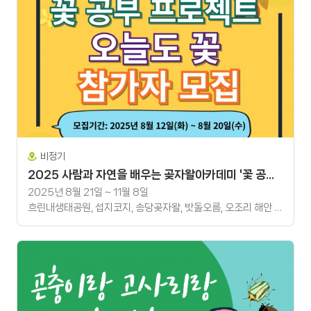
비정기
2025 사람과 자연을 배우는 곶자왈아카데미 '꽃 공부 프로젝트-오늘도 꽃'
2025년 8월 21일 ~ 11월 8일
흐린내생태공원, 섭지코지, 송당곶자왈, 밧돌오름, 오조리 해안 등