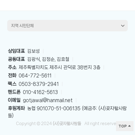
상임대표
김보성
|
공동대표
김광식, 김정순, 김효철
|
주소
제주특별자치도 제주시 관덕로 38번지 3층
|
전화
064-772-5611
|
팩스
0503-8379-2941
|
핸드폰
010-4162-5613
|
이메일
gotjawal@hanmail.net
|
후원계좌
농협 901070-51-006135 (예금주: (사)곶자왈사람
들)
Copyright © 2024
(사)곶자왈사람들
All right reserved
TOP