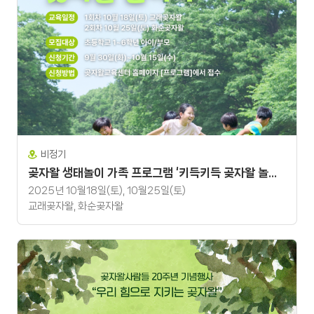
비정기
곶자왈 생태놀이 가족 프로그램 ‘키득키득 곶자왈 놀이터’
2025년 10월18일(토), 10월25일(토)
교래곶자왈, 화순곶자왈