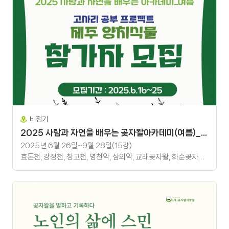
비정기
2025 사람과 자연을 배우는 곶자왈아카데미(여름)_고사리 공부 프로젝트 '제주 양치식물'
2025년 6월 26일~9월 28일(15강)
효돈천, 강정천, 창고천, 영천악, 삼의악, 교래곶자왈, 화순곶자왈 등