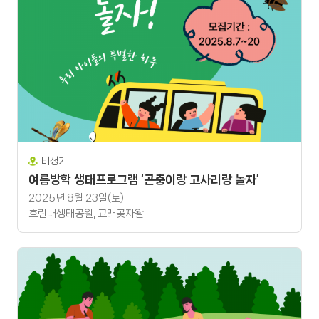
비정기
여름방학 생태프로그램 ‘곤충이랑 고사리랑 놀자’
2025년 8월 23일(토)
흐린내생태공원, 교래곶자왈