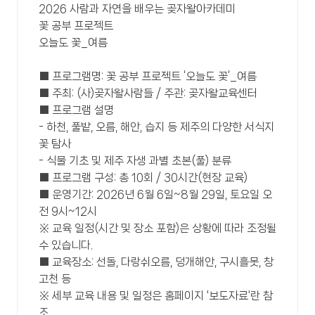
2026 사람과 자연을 배우는 곶자왈아카데미
꽃 공부 프로젝트
오늘도 꽃_여름
■ 프로그램명: 꽃 공부 프로젝트 ‘오늘도 꽃’_여름
■ 주최: (사)곶자왈사람들 / 주관: 곶자왈교육센터
■ 프로그램 설명
- 하천, 풀밭, 오름, 해안, 습지 등 제주의 다양한 서식지
꽃 탐사
- 식물 기초 및 제주 자생 과별 초본(풀) 분류
■ 프로그램 구성: 총 10회 / 30시간(현장 교육)
■ 운영기간: 2026년 6월 6일~8월 29일, 토요일 오
전 9시~12시
※ 교육 일정(시간 및 장소 포함)은 상황에 따라 조정될
수 있습니다.
■ 교육장소: 선돌, 다랑쉬오름, 덩개해안, 구시흘못, 창
고천 등
※ 세부 교육 내용 및 일정은 홈페이지 '보도자료'란 참
조