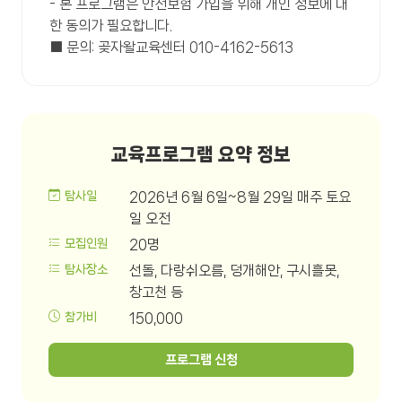
- 본 프로그램은 안전보험 가입을 위해 개인 정보에 대
한 동의가 필요합니다.
■ 문의: 곶자왈교육센터 010-4162-5613
교육프로그램 요약 정보
탐사일
2026년 6월 6일~8월 29일 매주 토요
일 오전
모집인원
20명
탐사장소
선돌, 다랑쉬오름, 덩개해안, 구시흘못,
창고천 등
참가비
150,000
프로그램 신청