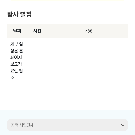
탐사 일정
날짜
시간
내용
세부 일
정은 홈
페이지
보도자
료란 참
조