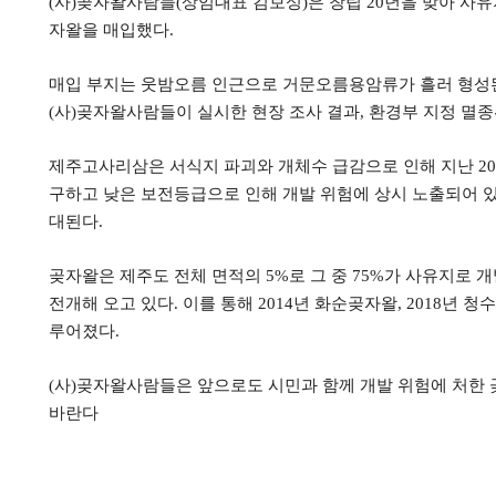
(
사
)
곶자왈사람들
(
상임대표 김보성
)
은 창립
20
년을 맞아 사유
자왈을 매입했다
.
매입 부지는 웃밤오름 인근으로 거문오름용암류가 흘러 형성
(
사
)
곶자왈사람들이 실시한 현장 조사 결과
,
환경부 지정 멸
제주고사리삼은 서식지 파괴와 개체수 급감으로 인해 지난
20
구하고 낮은 보전등급으로 인해 개발 위험에 상시 노출되어 
대된다
.
곶자왈은 제주도 전체 면적의
5%
로 그 중
75%
가 사유지로 개
전개해 오고 있다
.
이를 통해
2014
년 화순곶자왈
, 2018
년 청
루어졌다
.
(
사
)
곶자왈사람들은 앞으로도 시민과 함께 개발 위험에 처한
바란다