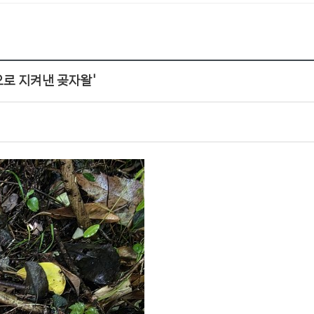
로 지켜낸 곶자왈'