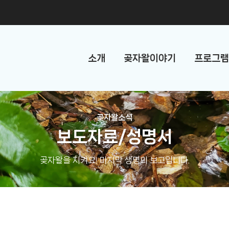
소개
곶자왈이야기
프로그램
곶자왈소식
보도자료/성명서
곶자왈을 지켜요! 마지막 생명의 보고입니다.