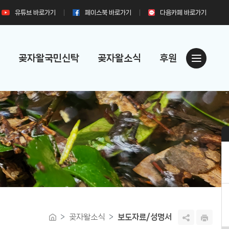
유튜브
바로가기
페이스북
바로가기
다음카페
바로가기
곶자왈국민신탁
곶자왈소식
후원
곶자왈소식
보도자료/성명서