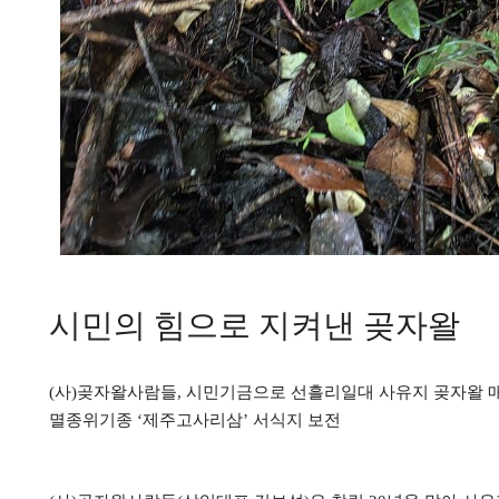
시민의 힘으로 지켜낸 곶자왈
(
사
)
곶자왈사람들
,
시민기금으로 선흘리일대 사유지 곶자왈 
멸종위기종
‘
제주고사리삼
’
서식지 보전