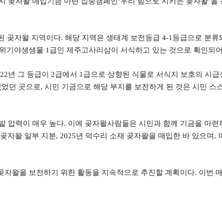
지 곶자왈 매입기금 마련 집중캠페인
‘
우리 힘으로 지키는 곶자왈
’
을
된 곶자왈 지역이다
.
해당 지역은 생태계 보전등급
4-1
등급으로 분류
종위기야생생물
1
급인 제주고사리삼이 서식하고 있는 것으로 확인되어
22
년 그 등급이
2
급에서
1
급으로 상향된 식물로 서식지 보호의 시급
있었던 곳으로
,
시민 기금으로 해당 부지를 보전하게 된 것은 시민 스
발 압력이 매우 높다
.
이에
곶자왈사람들은 시민과 함께 기금을 마련
수곶자왈 일부 지분
, 2025
년 덕수리 소재 곶자왈을 매입한 바 있으며
,
 곶자왈을 보전하기 위한 활동을 지속적으로 추진할 계획이다
.
이번 