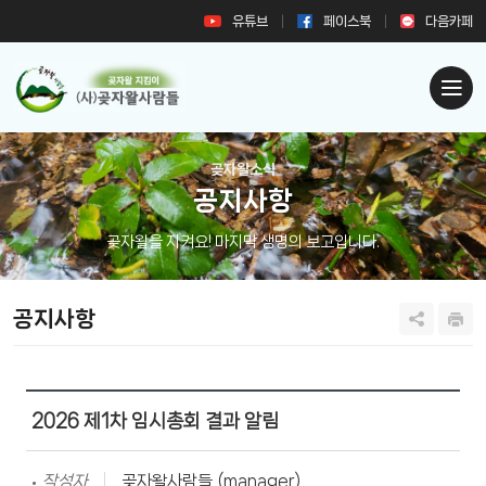
유튜브
페이스북
다음카페
곶자왈소식
공지사항
곶자왈을 지켜요! 마지막 생명의 보고입니다.
공지사항
2026 제1차 임시총회 결과 알림
작성자
곶자왈사람들 (manager)